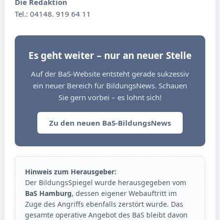
Die Redaktion
Tel.: 04148. 919 64 11
Es geht weiter – nur an neuer Stelle
Auf der BaS-Website entsteht gerade sukzessiv
ein neuer Bereich für BildungsNews. Schauen
Sie gern vorbei – es lohnt sich!
Zu den neuen BaS-BildungsNews
Hinweis zum Herausgeber:
Der BildungsSpiegel wurde herausgegeben vom
BaS Hamburg
, dessen eigener Webauftritt im
Zuge des Angriffs ebenfalls zerstört wurde. Das
gesamte operative Angebot des BaS bleibt davon