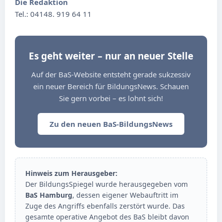
Die Redaktion
Tel.: 04148. 919 64 11
Es geht weiter – nur an neuer Stelle
Auf der BaS-Website entsteht gerade sukzessiv
ein neuer Bereich für BildungsNews. Schauen
Sie gern vorbei – es lohnt sich!
Zu den neuen BaS-BildungsNews
Hinweis zum Herausgeber:
Der BildungsSpiegel wurde herausgegeben vom
BaS Hamburg
, dessen eigener Webauftritt im
Zuge des Angriffs ebenfalls zerstört wurde. Das
gesamte operative Angebot des BaS bleibt davon