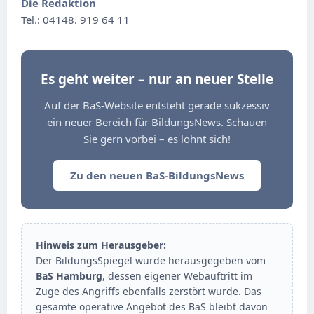
Die Redaktion
Tel.: 04148. 919 64 11
Es geht weiter – nur an neuer Stelle
Auf der BaS-Website entsteht gerade sukzessiv
ein neuer Bereich für BildungsNews. Schauen
Sie gern vorbei – es lohnt sich!
Zu den neuen BaS-BildungsNews
Hinweis zum Herausgeber:
Der BildungsSpiegel wurde herausgegeben vom
BaS Hamburg
, dessen eigener Webauftritt im
Zuge des Angriffs ebenfalls zerstört wurde. Das
gesamte operative Angebot des BaS bleibt davon