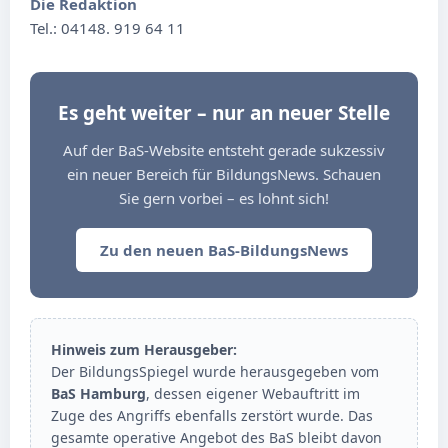
Die Redaktion
Tel.: 04148. 919 64 11
Es geht weiter – nur an neuer Stelle
Auf der BaS-Website entsteht gerade sukzessiv
ein neuer Bereich für BildungsNews. Schauen
Sie gern vorbei – es lohnt sich!
Zu den neuen BaS-BildungsNews
Hinweis zum Herausgeber:
Der BildungsSpiegel wurde herausgegeben vom
BaS Hamburg
, dessen eigener Webauftritt im
Zuge des Angriffs ebenfalls zerstört wurde. Das
gesamte operative Angebot des BaS bleibt davon