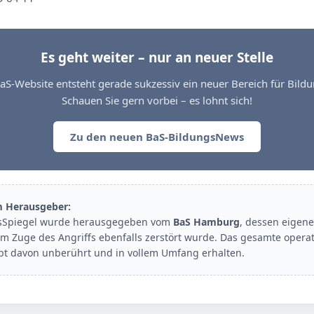
Es geht weiter – nur an neuer Stelle
aS-Website entsteht gerade sukzessiv ein neuer Bereich für Bil
Schauen Sie gern vorbei – es lohnt sich!
Zu den neuen BaS-BildungsNews
m Herausgeber:
sSpiegel wurde herausgegeben vom
BaS Hamburg
, dessen eigene
im Zuge des Angriffs ebenfalls zerstört wurde. Das gesamte opera
ibt davon unberührt und in vollem Umfang erhalten.