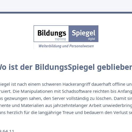
o ist der BildungsSpiegel gebliebe
egel ist nach einem schweren Hackerangriff dauerhaft offline un
ruiert. Die Manipulationen mit Schadsoftware reichten bis Anfan
s gezwungen sahen, den Server vollständig zu löschen. Damit sin
nte und Materialien aus jahrzehntelanger Arbeit unwiederbringl
s herzlich für die langjährige Treue und bedauern den Verlust se
n
9 64 11