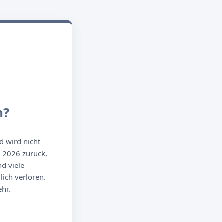
n?
d wird nicht
g 2026 zurück,
d viele
ich verloren.
hr.