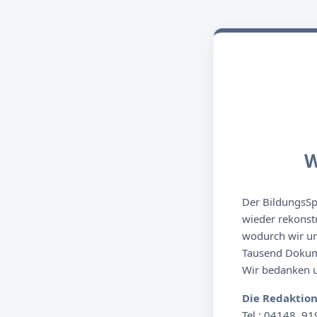
W
Der BildungsSpi
wieder rekonst
wodurch wir un
Tausend Dokume
Wir bedanken un
Die Redaktio
Tel.: 04148. 91