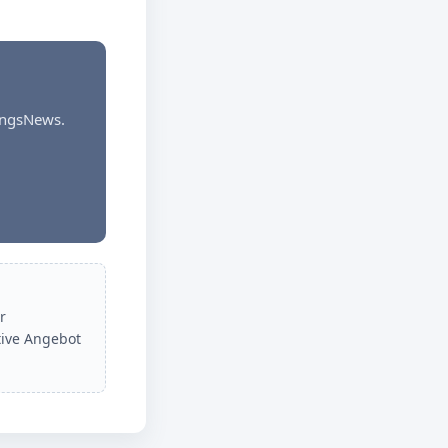
dungsNews.
r
tive Angebot