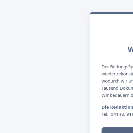
W
Der BildungsSpi
wieder rekonst
wodurch wir un
Tausend Dokume
Wir bedauern de
Die Redaktio
Tel.: 04148. 91