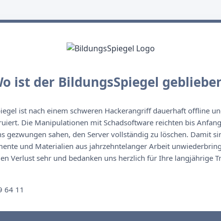
o ist der BildungsSpiegel gebliebe
egel ist nach einem schweren Hackerangriff dauerhaft offline un
ruiert. Die Manipulationen mit Schadsoftware reichten bis Anfan
s gezwungen sahen, den Server vollständig zu löschen. Damit sin
nte und Materialien aus jahrzehntelanger Arbeit unwiederbringl
n Verlust sehr und bedanken uns herzlich für Ihre langjährige T
n
9 64 11