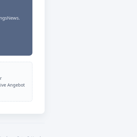
dungsNews.
r
tive Angebot