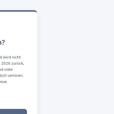
n?
d wird nicht
g 2026 zurück,
d viele
ich verloren.
reue.