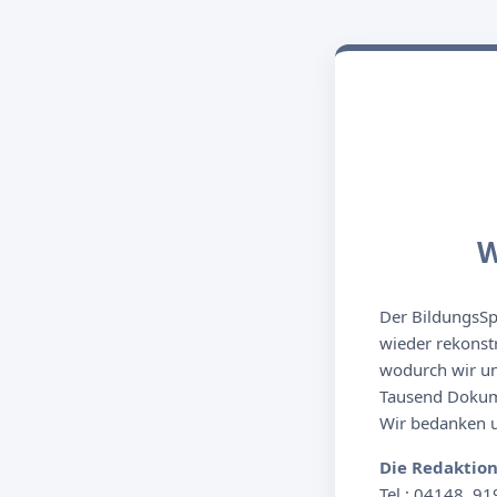
W
Der BildungsSpi
wieder rekonst
wodurch wir un
Tausend Dokume
Wir bedanken un
Die Redaktio
Tel.: 04148. 91