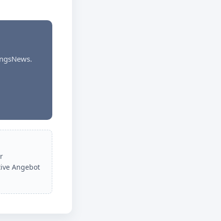
dungsNews.
r
tive Angebot