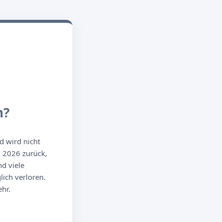
n?
d wird nicht
g 2026 zurück,
d viele
ich verloren.
hr.