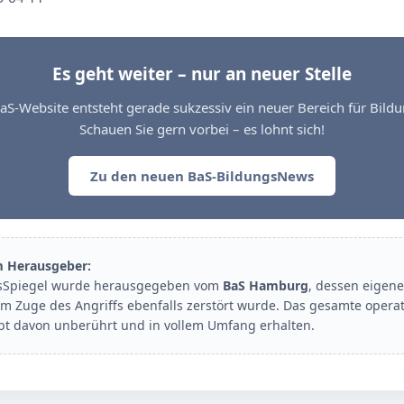
Es geht weiter – nur an neuer Stelle
aS-Website entsteht gerade sukzessiv ein neuer Bereich für Bil
Schauen Sie gern vorbei – es lohnt sich!
Zu den neuen BaS-BildungsNews
m Herausgeber:
sSpiegel wurde herausgegeben vom
BaS Hamburg
, dessen eigene
im Zuge des Angriffs ebenfalls zerstört wurde. Das gesamte opera
ibt davon unberührt und in vollem Umfang erhalten.