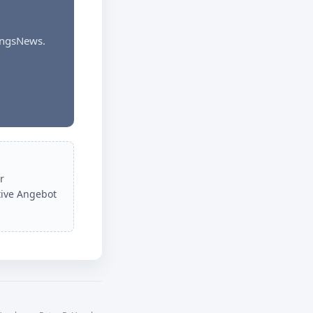
dungsNews.
r
tive Angebot