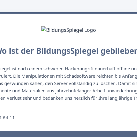
o ist der BildungsSpiegel gebliebe
egel ist nach einem schweren Hackerangriff dauerhaft offline un
ruiert. Die Manipulationen mit Schadsoftware reichten bis Anfan
s gezwungen sahen, den Server vollständig zu löschen. Damit sin
nte und Materialien aus jahrzehntelanger Arbeit unwiederbringl
n Verlust sehr und bedanken uns herzlich für Ihre langjährige T
n
9 64 11