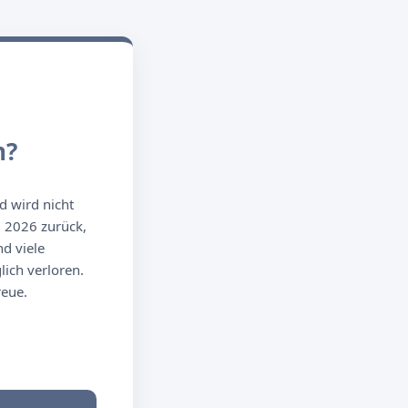
n?
d wird nicht
g 2026 zurück,
d viele
ich verloren.
reue.