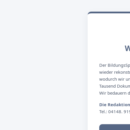
W
Der BildungsSpi
wieder rekonst
wodurch wir un
Tausend Dokume
Wir bedauern de
Die Redaktio
Tel.: 04148. 91