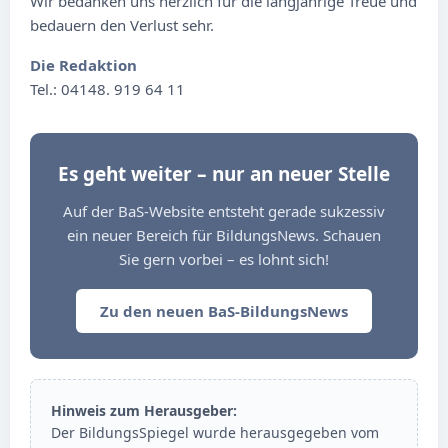
Wir bedanken uns herzlich für die langjährige Treue und
bedauern den Verlust sehr.
Die Redaktion
Tel.: 04148. 919 64 11
Es geht weiter – nur an neuer Stelle
Auf der BaS-Website entsteht gerade sukzessiv
ein neuer Bereich für BildungsNews. Schauen
Sie gern vorbei – es lohnt sich!
Zu den neuen BaS-BildungsNews
Hinweis zum Herausgeber:
Der BildungsSpiegel wurde herausgegeben vom