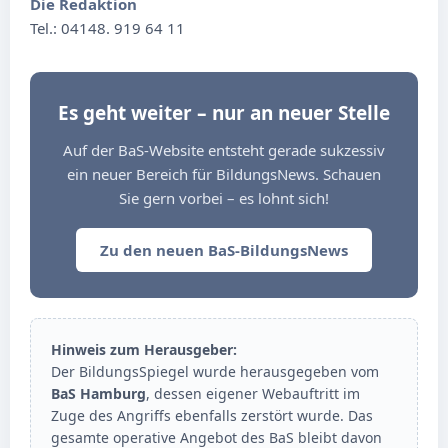
Die Redaktion
Tel.: 04148. 919 64 11
Es geht weiter – nur an neuer Stelle
Auf der BaS-Website entsteht gerade sukzessiv
ein neuer Bereich für BildungsNews. Schauen
Sie gern vorbei – es lohnt sich!
Zu den neuen BaS-BildungsNews
Hinweis zum Herausgeber:
Der BildungsSpiegel wurde herausgegeben vom
BaS Hamburg
, dessen eigener Webauftritt im
Zuge des Angriffs ebenfalls zerstört wurde. Das
gesamte operative Angebot des BaS bleibt davon