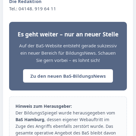
Die Redaktion
Tel.: 04148. 919 64 11
Es geht weiter – nur an neuer Stelle
Auf der BaS-Website entsteht gerade sukzessiv
ein neuer Bereich für BildungsNews. Schauen
Sie gern vorbei – es lohnt sich!
Zu den neuen BaS-BildungsNews
Hinweis zum Herausgeber:
Der BildungsSpiegel wurde herausgegeben vom
BaS Hamburg
, dessen eigener Webauftritt im
Zuge des Angriffs ebenfalls zerstört wurde. Das
gesamte operative Angebot des BaS bleibt davon