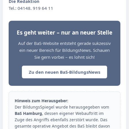
Die Redaktion
Tel.: 04148. 919 64 11
Es geht weiter – nur an neuer Stelle
Auf der BaS-Website entsteht gerade sukzessiv
ein neuer Bereich für BildungsNews. Schauen
Sie gern vorbei – es lohnt sich!
Zu den neuen BaS-BildungsNews
Hinweis zum Herausgeber:
Der BildungsSpiegel wurde herausgegeben vom
BaS Hamburg
, dessen eigener Webauftritt im
Zuge des Angriffs ebenfalls zerstört wurde. Das
gesamte operative Angebot des BaS bleibt davon