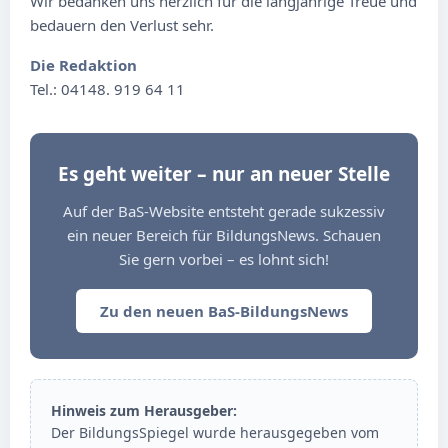
Wir bedanken uns herzlich für die langjährige Treue und
bedauern den Verlust sehr.
Die Redaktion
Tel.: 04148. 919 64 11
Es geht weiter – nur an neuer Stelle
Auf der BaS-Website entsteht gerade sukzessiv
ein neuer Bereich für BildungsNews. Schauen
Sie gern vorbei – es lohnt sich!
Zu den neuen BaS-BildungsNews
Hinweis zum Herausgeber:
Der BildungsSpiegel wurde herausgegeben vom