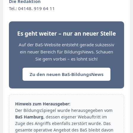
Die Redaktion
Tel.: 04148. 919 64 11
Es geht weiter – nur an neuer Stelle
Auf der BaS-Website entsteht gerade sukzessiv
ein neuer Bereich für BildungsNews. Schauen
Sie gern vorbei – es lohnt sich!
Zu den neuen BaS-BildungsNews
Hinweis zum Herausgeber:
Der BildungsSpiegel wurde herausgegeben vom
BaS Hamburg
, dessen eigener Webauftritt im
Zuge des Angriffs ebenfalls zerstört wurde. Das
gesamte operative Angebot des BaS bleibt davon