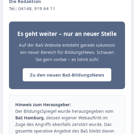
Die Redaktion
Tel.: 04148. 919 64 11
Es geht weiter – nur an neuer Stelle
Auf der BaS-Website entsteht gerade sukzessiv
ein neuer Bereich für BildungsNews. Schauen
Sie gern vorbei – es lohnt sich!
Zu den neuen BaS-BildungsNews
Hinweis zum Herausgeber:
Der BildungsSpiegel wurde herausgegeben vom
BaS Hamburg
, dessen eigener Webauftritt im
Zuge des Angriffs ebenfalls zerstört wurde. Das
gesamte operative Angebot des BaS bleibt davon