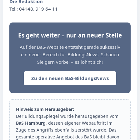
Die Redaktion
Tel.: 04148. 919 64 11
Es geht weiter – nur an neuer Stelle
Auf der BaS-Website entsteht gerade sukzessiv
ein neuer Bereich für BildungsNews. Schauen
Sie gern vorbei – es lohnt sich!
Zu den neuen BaS-BildungsNews
Hinweis zum Herausgeber:
Der BildungsSpiegel wurde herausgegeben vom
BaS Hamburg
, dessen eigener Webauftritt im
Zuge des Angriffs ebenfalls zerstört wurde. Das
gesamte operative Angebot des BaS bleibt davon