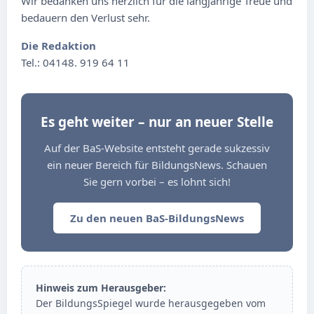
Wir bedanken uns herzlich für die langjährige Treue und
bedauern den Verlust sehr.
Die Redaktion
Tel.: 04148. 919 64 11
Es geht weiter – nur an neuer Stelle
Auf der BaS-Website entsteht gerade sukzessiv
ein neuer Bereich für BildungsNews. Schauen
Sie gern vorbei – es lohnt sich!
Zu den neuen BaS-BildungsNews
Hinweis zum Herausgeber:
Der BildungsSpiegel wurde herausgegeben vom