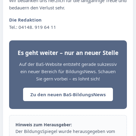
Wir bedanken uns herzlich für die langjährige Treue und
bedauern den Verlust sehr.
Die Redaktion
Tel.: 04148. 919 64 11
Es geht weiter – nur an neuer Stelle
Auf der BaS-Website entsteht gerade sukzessiv
ein neuer Bereich für BildungsNews. Schauen
Sie gern vorbei – es lohnt sich!
Zu den neuen BaS-BildungsNews
Hinweis zum Herausgeber:
Der BildungsSpiegel wurde herausgegeben vom