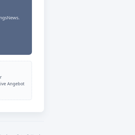
dungsNews.
r
tive Angebot