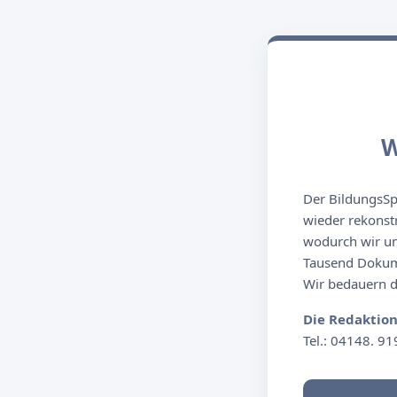
W
Der BildungsSpi
wieder rekonst
wodurch wir un
Tausend Dokume
Wir bedauern de
Die Redaktio
Tel.: 04148. 91