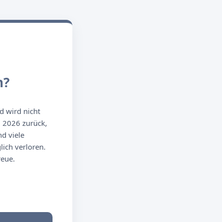
n?
d wird nicht
g 2026 zurück,
d viele
ich verloren.
reue.