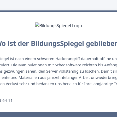
o ist der BildungsSpiegel gebliebe
egel ist nach einem schweren Hackerangriff dauerhaft offline un
ruiert. Die Manipulationen mit Schadsoftware reichten bis Anfan
s gezwungen sahen, den Server vollständig zu löschen. Damit sin
nte und Materialien aus jahrzehntelanger Arbeit unwiederbringl
n Verlust sehr und bedanken uns herzlich für Ihre langjährige T
n
9 64 11