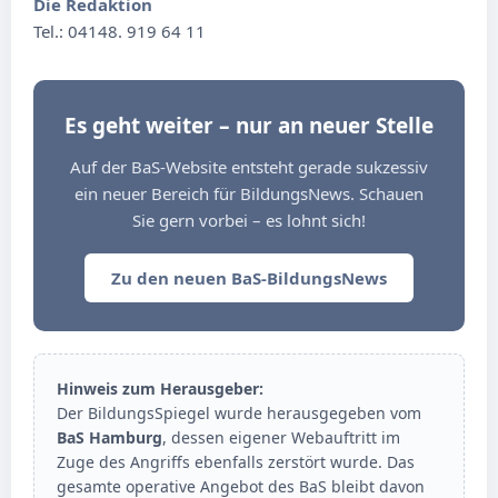
Die Redaktion
Tel.: 04148. 919 64 11
Es geht weiter – nur an neuer Stelle
Auf der BaS-Website entsteht gerade sukzessiv
ein neuer Bereich für BildungsNews. Schauen
Sie gern vorbei – es lohnt sich!
Zu den neuen BaS-BildungsNews
Hinweis zum Herausgeber:
Der BildungsSpiegel wurde herausgegeben vom
BaS Hamburg
, dessen eigener Webauftritt im
Zuge des Angriffs ebenfalls zerstört wurde. Das
gesamte operative Angebot des BaS bleibt davon