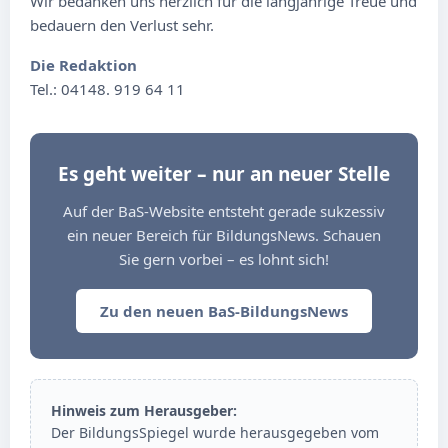
Wir bedanken uns herzlich für die langjährige Treue und
bedauern den Verlust sehr.
Die Redaktion
Tel.: 04148. 919 64 11
Es geht weiter – nur an neuer Stelle
Auf der BaS-Website entsteht gerade sukzessiv
ein neuer Bereich für BildungsNews. Schauen
Sie gern vorbei – es lohnt sich!
Zu den neuen BaS-BildungsNews
Hinweis zum Herausgeber:
Der BildungsSpiegel wurde herausgegeben vom