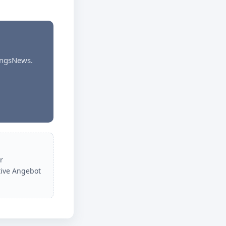
dungsNews.
r
tive Angebot