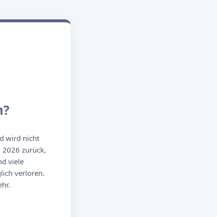
n?
d wird nicht
g 2026 zurück,
d viele
ich verloren.
hr.