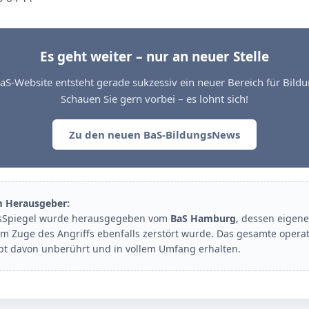
Es geht weiter – nur an neuer Stelle
aS-Website entsteht gerade sukzessiv ein neuer Bereich für Bil
Schauen Sie gern vorbei – es lohnt sich!
Zu den neuen BaS-BildungsNews
m Herausgeber:
sSpiegel wurde herausgegeben vom
BaS Hamburg
, dessen eigene
im Zuge des Angriffs ebenfalls zerstört wurde. Das gesamte opera
ibt davon unberührt und in vollem Umfang erhalten.