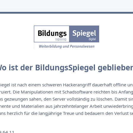
o ist der BildungsSpiegel gebliebe
egel ist nach einem schweren Hackerangriff dauerhaft offline un
ruiert. Die Manipulationen mit Schadsoftware reichten bis Anfan
s gezwungen sahen, den Server vollständig zu löschen. Damit sin
nte und Materialien aus jahrzehntelanger Arbeit unwiederbringl
s herzlich für die langjährige Treue und bedauern den Verlust se
n
9 64 11