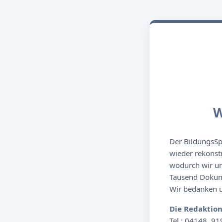
W
Der BildungsSpi
wieder rekonst
wodurch wir un
Tausend Dokume
Wir bedanken un
Die Redaktio
Tel.: 04148. 91