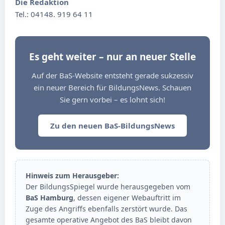
Die Redaktion
Tel.: 04148. 919 64 11
Es geht weiter – nur an neuer Stelle
Auf der BaS-Website entsteht gerade sukzessiv
ein neuer Bereich für BildungsNews. Schauen
Sie gern vorbei – es lohnt sich!
Zu den neuen BaS-BildungsNews
Hinweis zum Herausgeber:
Der BildungsSpiegel wurde herausgegeben vom
BaS Hamburg
, dessen eigener Webauftritt im
Zuge des Angriffs ebenfalls zerstört wurde. Das
gesamte operative Angebot des BaS bleibt davon