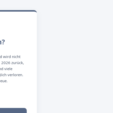
n?
d wird nicht
g 2026 zurück,
d viele
ich verloren.
reue.