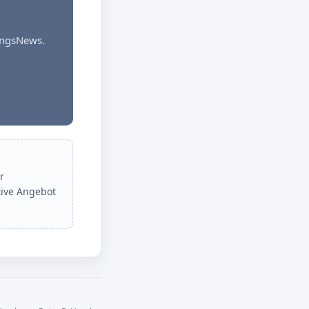
dungsNews.
r
tive Angebot