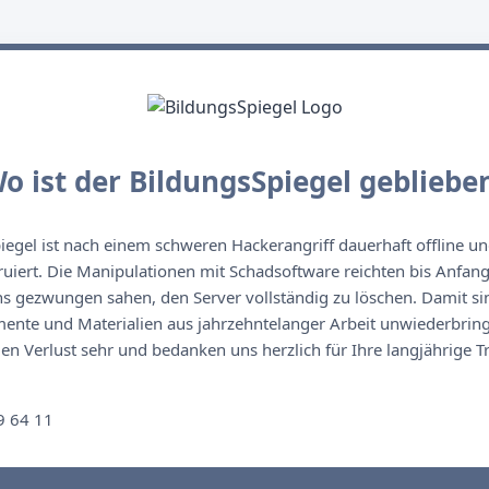
o ist der BildungsSpiegel gebliebe
egel ist nach einem schweren Hackerangriff dauerhaft offline un
ruiert. Die Manipulationen mit Schadsoftware reichten bis Anfan
s gezwungen sahen, den Server vollständig zu löschen. Damit sin
nte und Materialien aus jahrzehntelanger Arbeit unwiederbringl
n Verlust sehr und bedanken uns herzlich für Ihre langjährige T
n
9 64 11