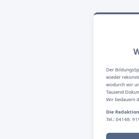
W
Der BildungsSpi
wieder rekonst
wodurch wir un
Tausend Dokume
Wir bedauern de
Die Redaktio
Tel.: 04148. 91