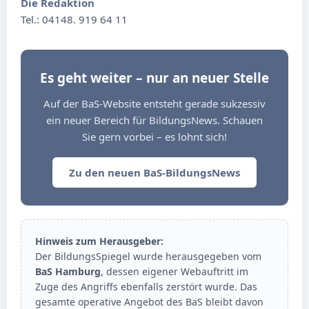
Die Redaktion
Tel.: 04148. 919 64 11
Es geht weiter – nur an neuer Stelle
Auf der BaS-Website entsteht gerade sukzessiv
ein neuer Bereich für BildungsNews. Schauen
Sie gern vorbei – es lohnt sich!
Zu den neuen BaS-BildungsNews
Hinweis zum Herausgeber:
Der BildungsSpiegel wurde herausgegeben vom
BaS Hamburg
, dessen eigener Webauftritt im
Zuge des Angriffs ebenfalls zerstört wurde. Das
gesamte operative Angebot des BaS bleibt davon