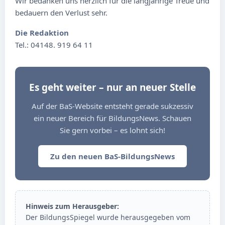
Wir bedanken uns herzlich für die langjährige Treue und
bedauern den Verlust sehr.
Die Redaktion
Tel.: 04148. 919 64 11
Es geht weiter – nur an neuer Stelle
Auf der BaS-Website entsteht gerade sukzessiv
ein neuer Bereich für BildungsNews. Schauen
Sie gern vorbei – es lohnt sich!
Zu den neuen BaS-BildungsNews
Hinweis zum Herausgeber:
Der BildungsSpiegel wurde herausgegeben vom