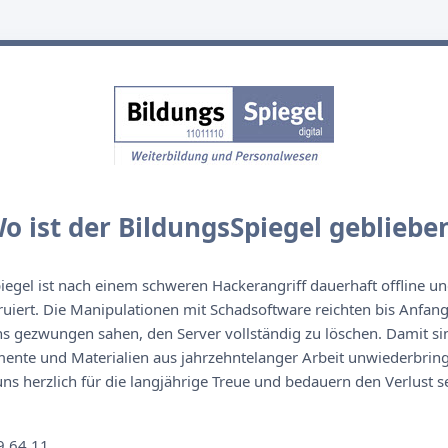
o ist der BildungsSpiegel gebliebe
egel ist nach einem schweren Hackerangriff dauerhaft offline un
ruiert. Die Manipulationen mit Schadsoftware reichten bis Anfan
s gezwungen sahen, den Server vollständig zu löschen. Damit sin
nte und Materialien aus jahrzehntelanger Arbeit unwiederbringl
s herzlich für die langjährige Treue und bedauern den Verlust se
n
9 64 11