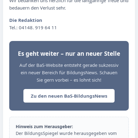
Wir bedanken uns herzlich für die langjährige Treue und
bedauern den Verlust sehr.
Die Redaktion
Tel.: 04148. 919 64 11
Es geht weiter – nur an neuer Stelle
Auf der BaS-Website entsteht gerade sukzessiv
ein neuer Bereich für BildungsNews. Schauen
Sie gern vorbei – es lohnt sich!
Zu den neuen BaS-BildungsNews
Hinweis zum Herausgeber:
Der BildungsSpiegel wurde herausgegeben vom