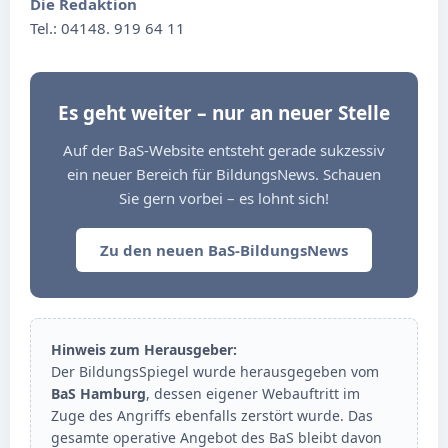
Die Redaktion
Tel.: 04148. 919 64 11
Es geht weiter – nur an neuer Stelle
Auf der BaS-Website entsteht gerade sukzessiv
ein neuer Bereich für BildungsNews. Schauen
Sie gern vorbei – es lohnt sich!
Zu den neuen BaS-BildungsNews
Hinweis zum Herausgeber:
Der BildungsSpiegel wurde herausgegeben vom
BaS Hamburg
, dessen eigener Webauftritt im
Zuge des Angriffs ebenfalls zerstört wurde. Das
gesamte operative Angebot des BaS bleibt davon