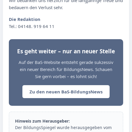
Wir bedanken uns herzlich für die langjährige Treue und
bedauern den Verlust sehr.
Die Redaktion
Tel.: 04148. 919 64 11
Es geht weiter – nur an neuer Stelle
Auf der BaS-Website entsteht gerade sukzessiv
ein neuer Bereich für BildungsNews. Schauen
Sie gern vorbei – es lohnt sich!
Zu den neuen BaS-BildungsNews
Hinweis zum Herausgeber:
Der BildungsSpiegel wurde herausgegeben vom