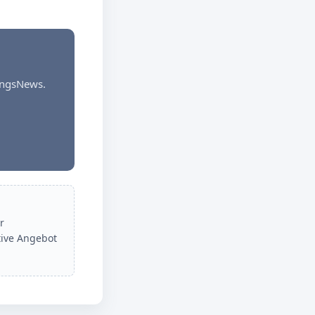
dungsNews.
r
tive Angebot