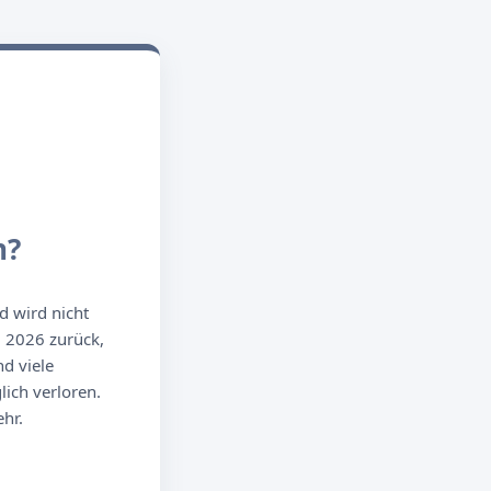
n?
d wird nicht
g 2026 zurück,
d viele
ich verloren.
hr.