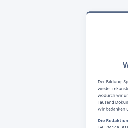
W
Der BildungsSpi
wieder rekonst
wodurch wir un
Tausend Dokume
Wir bedanken un
Die Redaktio
Tel.: 04148. 91