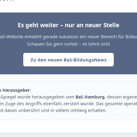
Es geht weiter – nur an neuer Stelle
aS-Website entsteht gerade sukzessiv ein neuer Bereich für Bil
Schauen Sie gern vorbei – es lohnt sich!
Zu den neuen BaS-BildungsNews
m Herausgeber:
sSpiegel wurde herausgegeben vom
BaS Hamburg
, dessen eigene
im Zuge des Angriffs ebenfalls zerstört wurde. Das gesamte opera
ibt davon unberührt und in vollem Umfang erhalten.