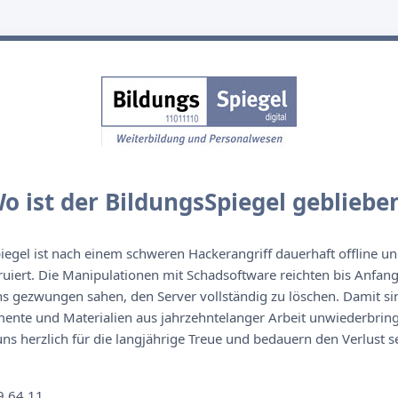
o ist der BildungsSpiegel gebliebe
egel ist nach einem schweren Hackerangriff dauerhaft offline un
ruiert. Die Manipulationen mit Schadsoftware reichten bis Anfan
s gezwungen sahen, den Server vollständig zu löschen. Damit sin
nte und Materialien aus jahrzehntelanger Arbeit unwiederbringl
s herzlich für die langjährige Treue und bedauern den Verlust se
n
9 64 11