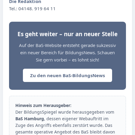
Die Redaktion
Tel.: 04148. 919 64 11
Es geht weiter – nur an neuer Stelle
Auf der BaS-Website entsteht gerade sukzessiv
ein neuer Bereich für BildungsNews. Schauen
Sie gern vorbei – es lohnt sich!
Zu den neuen BaS-BildungsNews
Hinweis zum Herausgeber:
Der BildungsSpiegel wurde herausgegeben vom
BaS Hamburg
, dessen eigener Webauftritt im
Zuge des Angriffs ebenfalls zerstört wurde. Das
gesamte operative Angebot des BaS bleibt davon