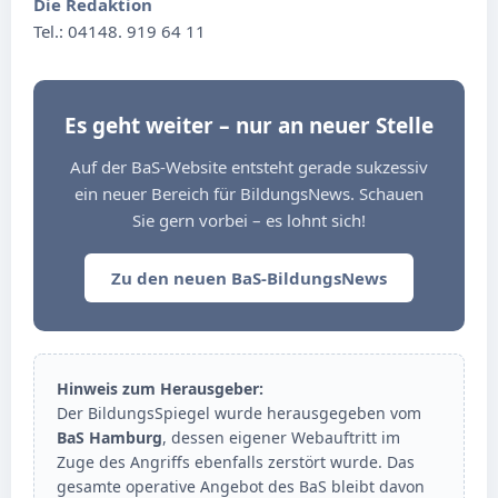
Die Redaktion
Tel.: 04148. 919 64 11
Es geht weiter – nur an neuer Stelle
Auf der BaS-Website entsteht gerade sukzessiv
ein neuer Bereich für BildungsNews. Schauen
Sie gern vorbei – es lohnt sich!
Zu den neuen BaS-BildungsNews
Hinweis zum Herausgeber:
Der BildungsSpiegel wurde herausgegeben vom
BaS Hamburg
, dessen eigener Webauftritt im
Zuge des Angriffs ebenfalls zerstört wurde. Das
gesamte operative Angebot des BaS bleibt davon