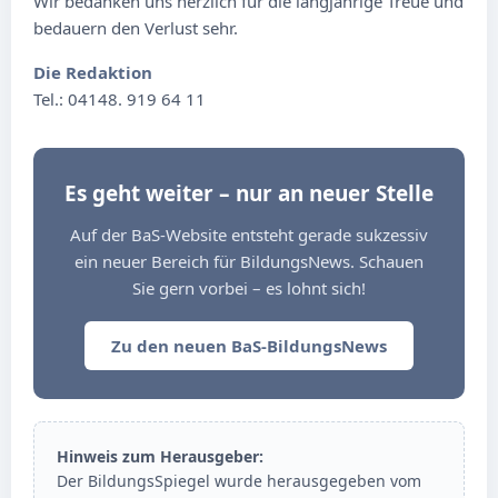
Wir bedanken uns herzlich für die langjährige Treue und
bedauern den Verlust sehr.
Die Redaktion
Tel.: 04148. 919 64 11
Es geht weiter – nur an neuer Stelle
Auf der BaS-Website entsteht gerade sukzessiv
ein neuer Bereich für BildungsNews. Schauen
Sie gern vorbei – es lohnt sich!
Zu den neuen BaS-BildungsNews
Hinweis zum Herausgeber:
Der BildungsSpiegel wurde herausgegeben vom