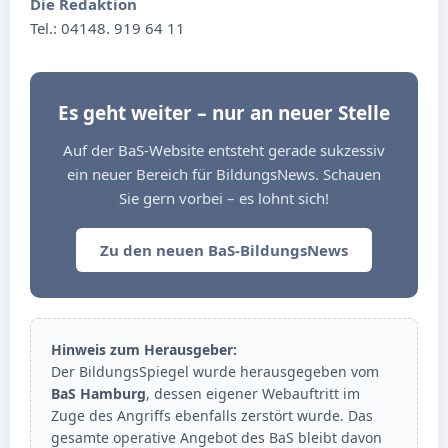
Die Redaktion
Tel.: 04148. 919 64 11
Es geht weiter – nur an neuer Stelle
Auf der BaS-Website entsteht gerade sukzessiv
ein neuer Bereich für BildungsNews. Schauen
Sie gern vorbei – es lohnt sich!
Zu den neuen BaS-BildungsNews
Hinweis zum Herausgeber:
Der BildungsSpiegel wurde herausgegeben vom
BaS Hamburg
, dessen eigener Webauftritt im
Zuge des Angriffs ebenfalls zerstört wurde. Das
gesamte operative Angebot des BaS bleibt davon