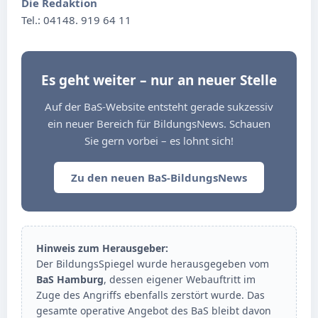
Die Redaktion
Tel.: 04148. 919 64 11
Es geht weiter – nur an neuer Stelle
Auf der BaS-Website entsteht gerade sukzessiv
ein neuer Bereich für BildungsNews. Schauen
Sie gern vorbei – es lohnt sich!
Zu den neuen BaS-BildungsNews
Hinweis zum Herausgeber:
Der BildungsSpiegel wurde herausgegeben vom
BaS Hamburg
, dessen eigener Webauftritt im
Zuge des Angriffs ebenfalls zerstört wurde. Das
gesamte operative Angebot des BaS bleibt davon