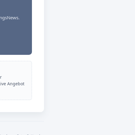
dungsNews.
r
tive Angebot