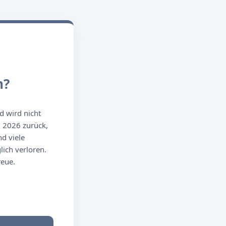
n?
d wird nicht
g 2026 zurück,
d viele
ich verloren.
reue.