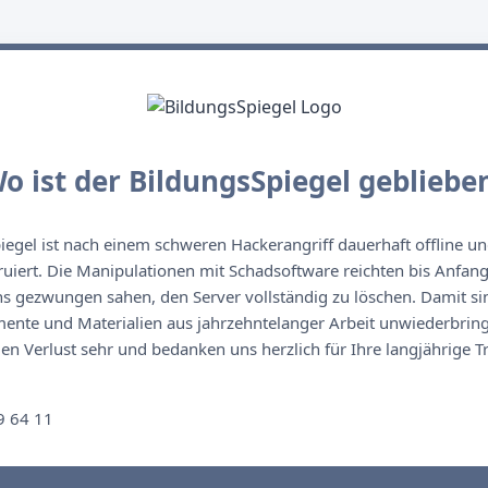
o ist der BildungsSpiegel gebliebe
egel ist nach einem schweren Hackerangriff dauerhaft offline un
ruiert. Die Manipulationen mit Schadsoftware reichten bis Anfan
s gezwungen sahen, den Server vollständig zu löschen. Damit sin
nte und Materialien aus jahrzehntelanger Arbeit unwiederbringl
n Verlust sehr und bedanken uns herzlich für Ihre langjährige T
n
9 64 11