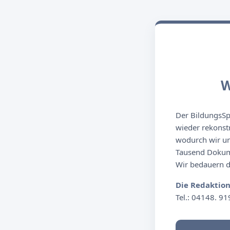
W
Der BildungsSpi
wieder rekonst
wodurch wir un
Tausend Dokume
Wir bedauern de
Die Redaktio
Tel.: 04148. 91