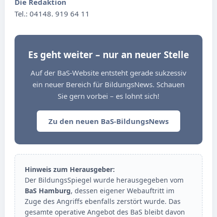
Die Redaktion
Tel.: 04148. 919 64 11
Es geht weiter – nur an neuer Stelle
Auf der BaS-Website entsteht gerade sukzessiv
ein neuer Bereich für BildungsNews. Schauen
Sie gern vorbei – es lohnt sich!
Zu den neuen BaS-BildungsNews
Hinweis zum Herausgeber:
Der BildungsSpiegel wurde herausgegeben vom
BaS Hamburg
, dessen eigener Webauftritt im
Zuge des Angriffs ebenfalls zerstört wurde. Das
gesamte operative Angebot des BaS bleibt davon