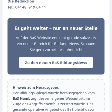
Die Redaktion
Tel.: 04148. 919 64 11
Es geht weiter – nur an neuer Stelle
Auf der BaS-Website entsteht gerade sukzessiv
ein neuer Bereich für BildungsNews. Schauen
Sie gern vorbei – es lohnt sich!
Zu den neuen BaS-BildungsNews
Hinweis zum Herausgeber:
Der BildungsSpiegel wurde herausgegeben vom
BaS Hamburg
, dessen eigener Webauftritt im
Zuge des Angriffs ebenfalls zerstört wurde. Das
gesamte operative Angebot des BaS bleibt davon