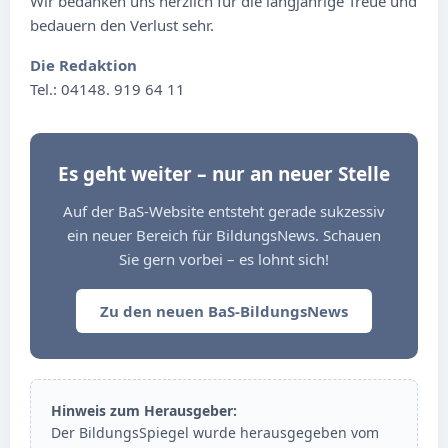
Wir bedanken uns herzlich für die langjährige Treue und
bedauern den Verlust sehr.
Die Redaktion
Tel.: 04148. 919 64 11
Es geht weiter – nur an neuer Stelle
Auf der BaS-Website entsteht gerade sukzessiv
ein neuer Bereich für BildungsNews. Schauen
Sie gern vorbei – es lohnt sich!
Zu den neuen BaS-BildungsNews
Hinweis zum Herausgeber:
Der BildungsSpiegel wurde herausgegeben vom