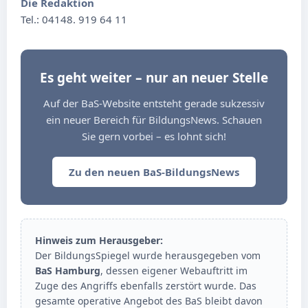
Die Redaktion
Tel.: 04148. 919 64 11
Es geht weiter – nur an neuer Stelle
Auf der BaS-Website entsteht gerade sukzessiv
ein neuer Bereich für BildungsNews. Schauen
Sie gern vorbei – es lohnt sich!
Zu den neuen BaS-BildungsNews
Hinweis zum Herausgeber:
Der BildungsSpiegel wurde herausgegeben vom
BaS Hamburg
, dessen eigener Webauftritt im
Zuge des Angriffs ebenfalls zerstört wurde. Das
gesamte operative Angebot des BaS bleibt davon