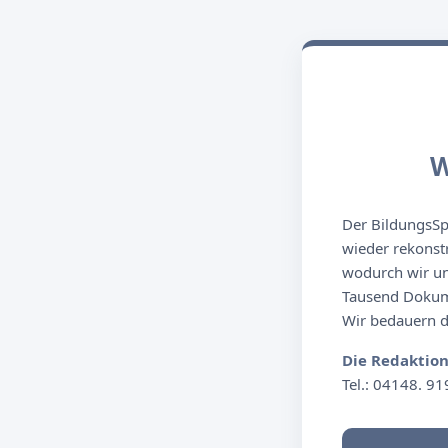
W
Der BildungsSpi
wieder rekonst
wodurch wir un
Tausend Dokume
Wir bedauern de
Die Redaktio
Tel.: 04148. 91