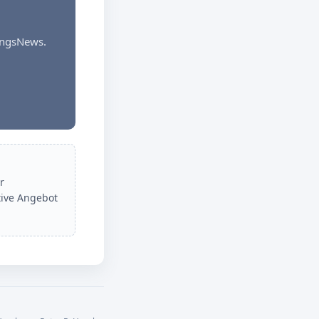
dungsNews.
r
tive Angebot