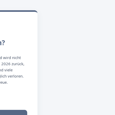
n?
d wird nicht
g 2026 zurück,
d viele
ich verloren.
reue.