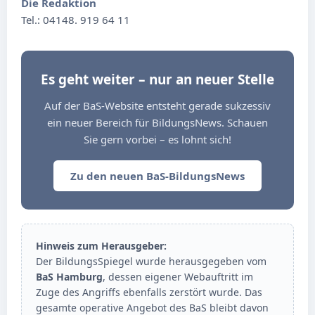
Die Redaktion
Tel.: 04148. 919 64 11
Es geht weiter – nur an neuer Stelle
Auf der BaS-Website entsteht gerade sukzessiv
ein neuer Bereich für BildungsNews. Schauen
Sie gern vorbei – es lohnt sich!
Zu den neuen BaS-BildungsNews
Hinweis zum Herausgeber:
Der BildungsSpiegel wurde herausgegeben vom
BaS Hamburg
, dessen eigener Webauftritt im
Zuge des Angriffs ebenfalls zerstört wurde. Das
gesamte operative Angebot des BaS bleibt davon