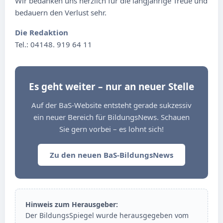
Wir bedanken uns herzlich für die langjährige Treue und
bedauern den Verlust sehr.
Die Redaktion
Tel.: 04148. 919 64 11
Es geht weiter – nur an neuer Stelle
Auf der BaS-Website entsteht gerade sukzessiv
ein neuer Bereich für BildungsNews. Schauen
Sie gern vorbei – es lohnt sich!
Zu den neuen BaS-BildungsNews
Hinweis zum Herausgeber:
Der BildungsSpiegel wurde herausgegeben vom