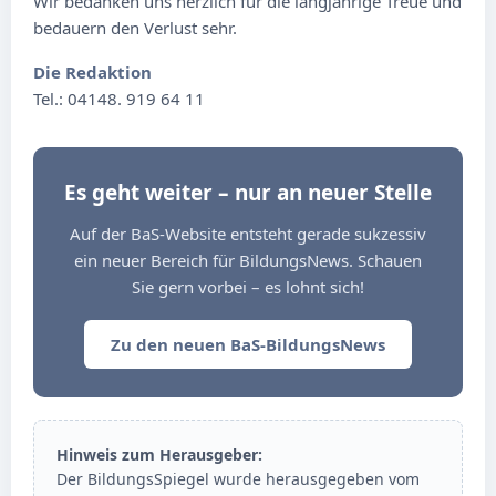
Wir bedanken uns herzlich für die langjährige Treue und
bedauern den Verlust sehr.
Die Redaktion
Tel.: 04148. 919 64 11
Es geht weiter – nur an neuer Stelle
Auf der BaS-Website entsteht gerade sukzessiv
ein neuer Bereich für BildungsNews. Schauen
Sie gern vorbei – es lohnt sich!
Zu den neuen BaS-BildungsNews
Hinweis zum Herausgeber:
Der BildungsSpiegel wurde herausgegeben vom