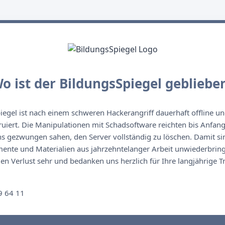
o ist der BildungsSpiegel gebliebe
egel ist nach einem schweren Hackerangriff dauerhaft offline un
ruiert. Die Manipulationen mit Schadsoftware reichten bis Anfan
s gezwungen sahen, den Server vollständig zu löschen. Damit sin
nte und Materialien aus jahrzehntelanger Arbeit unwiederbringl
n Verlust sehr und bedanken uns herzlich für Ihre langjährige T
n
9 64 11