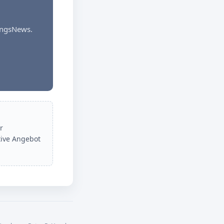
dungsNews.
r
tive Angebot