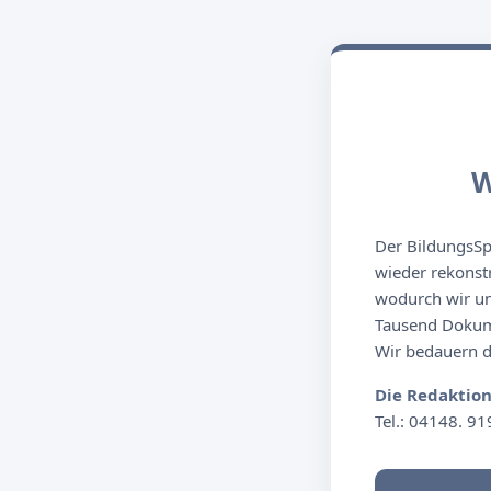
W
Der BildungsSpi
wieder rekonst
wodurch wir un
Tausend Dokume
Wir bedauern de
Die Redaktio
Tel.: 04148. 91