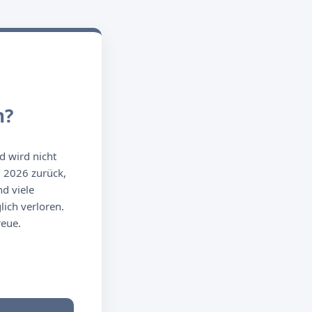
n?
d wird nicht
g 2026 zurück,
d viele
ich verloren.
reue.