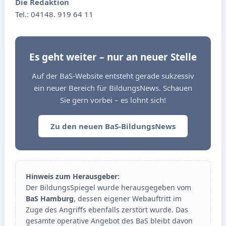
Die Redaktion
Tel.: 04148. 919 64 11
Es geht weiter – nur an neuer Stelle
Auf der BaS-Website entsteht gerade sukzessiv
ein neuer Bereich für BildungsNews. Schauen
Sie gern vorbei – es lohnt sich!
Zu den neuen BaS-BildungsNews
Hinweis zum Herausgeber:
Der BildungsSpiegel wurde herausgegeben vom
BaS Hamburg
, dessen eigener Webauftritt im
Zuge des Angriffs ebenfalls zerstört wurde. Das
gesamte operative Angebot des BaS bleibt davon