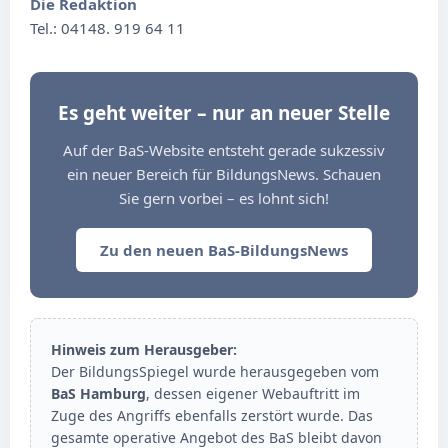
Die Redaktion
Tel.: 04148. 919 64 11
Es geht weiter – nur an neuer Stelle
Auf der BaS-Website entsteht gerade sukzessiv
ein neuer Bereich für BildungsNews. Schauen
Sie gern vorbei – es lohnt sich!
Zu den neuen BaS-BildungsNews
Hinweis zum Herausgeber:
Der BildungsSpiegel wurde herausgegeben vom
BaS Hamburg
, dessen eigener Webauftritt im
Zuge des Angriffs ebenfalls zerstört wurde. Das
gesamte operative Angebot des BaS bleibt davon