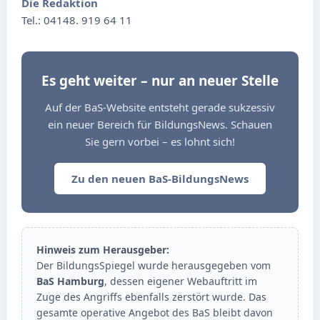
Die Redaktion
Tel.: 04148. 919 64 11
Es geht weiter – nur an neuer Stelle
Auf der BaS-Website entsteht gerade sukzessiv
ein neuer Bereich für BildungsNews. Schauen
Sie gern vorbei – es lohnt sich!
Zu den neuen BaS-BildungsNews
Hinweis zum Herausgeber:
Der BildungsSpiegel wurde herausgegeben vom
BaS Hamburg
, dessen eigener Webauftritt im
Zuge des Angriffs ebenfalls zerstört wurde. Das
gesamte operative Angebot des BaS bleibt davon