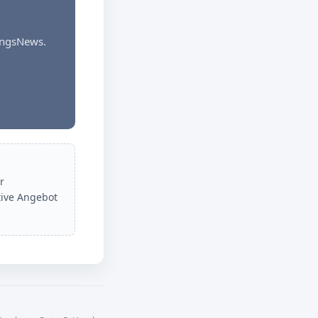
dungsNews.
r
tive Angebot