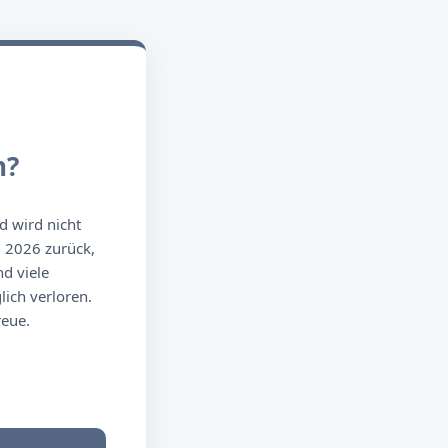
n?
d wird nicht
g 2026 zurück,
d viele
ich verloren.
reue.