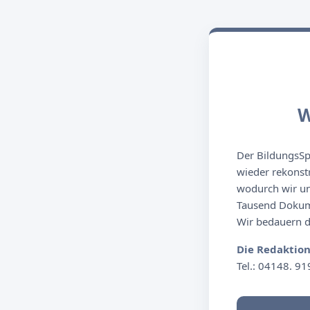
W
Der BildungsSpi
wieder rekonst
wodurch wir un
Tausend Dokume
Wir bedauern de
Die Redaktio
Tel.: 04148. 91