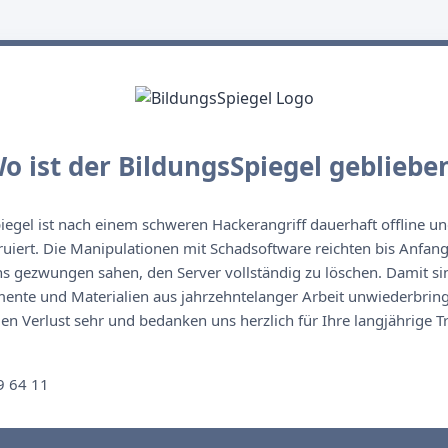
o ist der BildungsSpiegel gebliebe
egel ist nach einem schweren Hackerangriff dauerhaft offline un
ruiert. Die Manipulationen mit Schadsoftware reichten bis Anfan
s gezwungen sahen, den Server vollständig zu löschen. Damit sin
nte und Materialien aus jahrzehntelanger Arbeit unwiederbringl
n Verlust sehr und bedanken uns herzlich für Ihre langjährige T
n
9 64 11